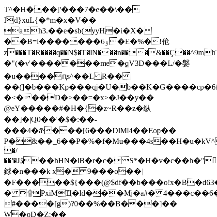
T^�H���]'���7�e��\��
Id}xuL{�*m�x�V��
ah3.��e�sb(yyH�i�X�
��B=l�������ۉ6�E�%�!伧
z���T�R����q��N$�T�lN���n���&��Ҫ��^9mhT�`B�1:��Xڛ����W�L_t�aRa�:��US
�"(�v'�������me�ׇqV3D���L/�媻
�u����ԥs^��L R��
��(]�b���Kp���qj�U�b��K�G����cp�6
�<���D�>��=�x>�J��y��
@eY�����#�H�{�z~R��z�纵
��]�|Q0��'�$�:��-
���4�ǣ���[6���DlMl4��Eop��
P�&��_6��P�%�f�Mu���4s��H�u�kV^
�/
��'�Jڈ��hHN�lB�r�c�S*�H�v�c��h�"'r@Z�Z%��4���>��k
銶�n���k x� 9���o��|
�F�����${���(@$df��b���o!x�B�d63
� ۩PxiMҴ�ld���Mj�а#� 4���c��
#����[g)?0��%��B���]��
W�oD�Z:��