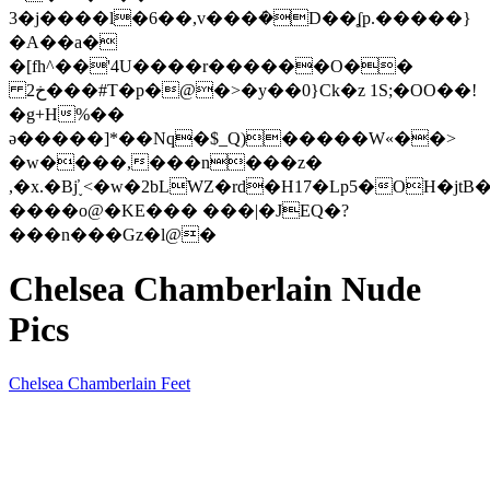
3�j����l�6��,v���ܿ�D��ʆp.�����}
�A��a�
�[fh^��'4U����r������O��
2خ���#T�p�@�>�y��0}Ck�z 1S;�OO��!
�g+H%��
ə�����]*��Nq�$_Q)�����W«��>
�w����,���n���z�
,�x.�Bj̕˯<�w�2bLWZ�rd�H17�Lp5�OH�jt
����o@�KE��� ���|�JEQ�?
���n���Gz�l@�
Chelsea Chamberlain Nude
Pics
Chelsea Chamberlain Feet