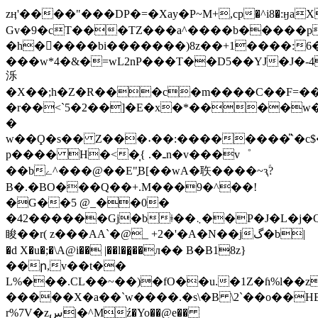
zӊ'����"���DP�=�Xay�P~Μ+,cp�^i8�:ӈaX
Gv�9�cT���TZ���a^����b�����
�h��ٔ���bi�������)8z��+1����:6���E�ݪL¯��p^�X�>����$0��&
���w*4�&�=wL2nP���T��D5��YJ�J�-4
泺
�X��;h�Z�R���c�m����C��F=��
�r��<`5�2��]�E�x�*����w�
�
w��Ϙ�s�� Z���˖��:��������̎`�c
p���� H�<�̜{ .�ـn�v���v゜
��bے^���@��E"֣B[��wA�聅� ���~ԇؑ?
B�.�BO���Q��+.M���9�^��!
�G��5 @_��0�
�42������Gj�bǂ��܆��P�J�L�j�Q9%
睃��r( z���AA`�@_ +2�'�A�N��jگ�b|
�d X�u�;�\A@i�� |��l��̪��л�� B�B18z}
��ր,v��t��
L%���.CL��~��)�fO��u.�1Z�ɦ%l��
�����X�a��`w����.�s\�B \2`��o��HB
r%7V�zس|�^Mź�Yo��@e��