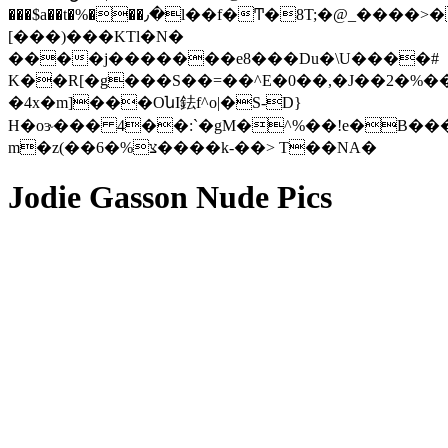
���$a��t�%���٫�l��f�Ͳ�8T;�@_����>���%!
[���)���KTl�N�
����j�������e8���Du�\U����#
K��R[�g���S��=��^E�0��,�J��2�%
�4x�m]���OնI鉣f^o|�S-D}
H�oɝ��� 4��:`�gM�^%��!e�B��
m�z(��צ%�6����k-��> T��NA�
Jodie Gasson Nude Pics